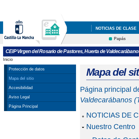
Pa
co
pri
NOTICIAS DE CLASE
Papás
INFÓRMATE
NOTI
CEIP Virgen del Rosario de Pastores, Huerta de Valdecarábano
Inicio
Se encuentra usted aquí
Mapa del sit
Protección de datos
Mapa del sitio
Accesibilidad
Página principal 
Aviso Legal
Valdecarábanos (
Página Principal
NOTICIAS DE 
Nuestro Centro