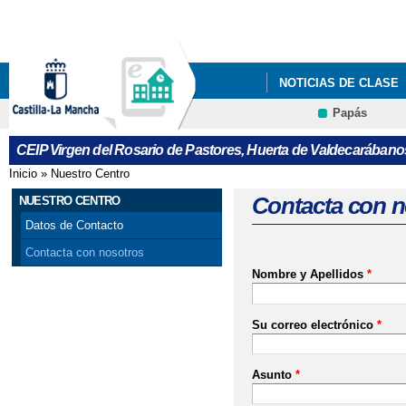
Pa
co
pri
NOTICIAS DE CLASE
Papás
INFÓRMATE
NOTI
CEIP Virgen del Rosario de Pastores, Huerta de Valdecarábano
Inicio
»
Nuestro Centro
Se encuentra usted aquí
Contacta con n
NUESTRO CENTRO
Datos de Contacto
Contacta con nosotros
Nombre y Apellidos
*
Su correo electrónico
*
Asunto
*