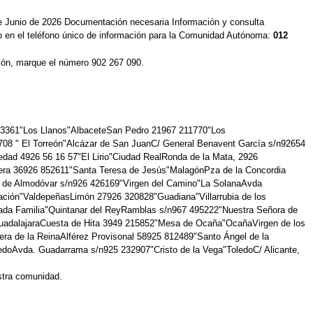
e Junio de 2026 Documentación necesaria Información y consulta
 o en el teléfono único de información para la Comunidad Autónoma:
012
gión, marque el número 902 267 090.
 213361"Los Llanos"AlbaceteSan Pedro 21967 211770"Los
708 " El Torreón"Alcázar de San JuanC/ General Benavent García s/n92654
dad 4926 56 16 57"El Lirio"Ciudad RealRonda de la Mata, 2926
era 36926 852611"Santa Teresa de Jesús"MalagónPza de la Concordia
ra de Almodóvar s/n926 426169"Virgen del Camino"La SolanaAvda
ación"ValdepeñasLimón 27926 320828"Guadiana"Villarrubia de los
ada Familia"Quintanar del ReyRamblas s/n967 495222"Nuestra Señora de
uadalajaraCuesta de Hita 3949 215852"Mesa de Ocaña"OcañaVirgen de los
ra de la ReinaAlférez Provisonal 58925 812489"Santo Ángel de la
ledoAvda. Guadarrama s/n925 232907"Cristo de la Vega"ToledoC/ Alicante,
estra comunidad.