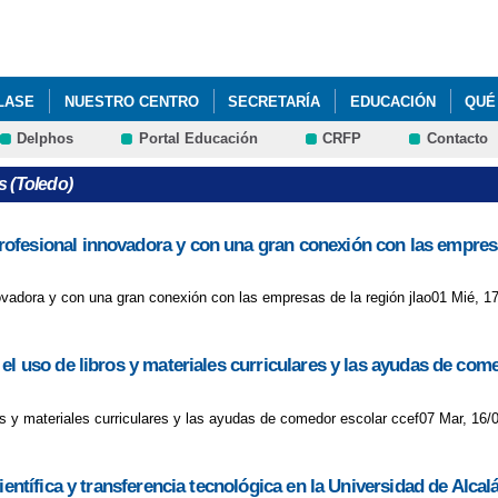
Pasar al
contenido
principal
CLASE
NUESTRO CENTRO
SECRETARÍA
EDUCACIÓN
QUÉ
Delphos
Portal Educación
CRFP
Contacto
s (Toledo)
ofesional innovadora y con una gran conexión con las empresa
vadora y con una gran conexión con las empresas de la región jlao01 Mié, 17
el uso de libros y materiales curriculares y las ayudas de com
os y materiales curriculares y las ayudas de comedor escolar ccef07 Mar, 16/
entífica y transferencia tecnológica en la Universidad de Alcal