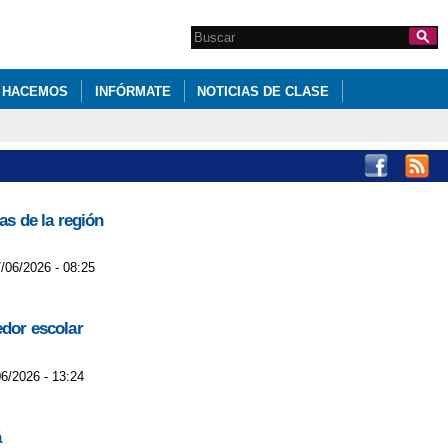
Search this site
Formulario de
búsqueda
 HACEMOS
INFÓRMATE
NOTICIAS DE CLASE
s de la región
/06/2026 - 08:25
edor escolar
06/2026 - 13:24
á