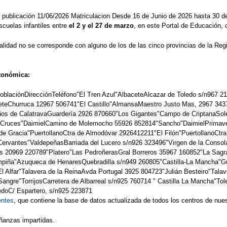
publicación 11/06/2026 Matriculacion Desde 16 de Junio de 2026 hasta 30 d
cuelas infantiles entre
el 2 y el 27 de marzo
, en este Portal de Educación,
calidad no se corresponde con alguno de los de las cinco provincias de la Re
utonómica:
PoblaciónDirecciónTeléfono"El Tren Azul"AlbaceteAlcazar de Toledo s/n967
ceteChurruca 12967 506741"El Castillo"AlmansaMaestro Justo Mas, 2967 343
ños de CalatravaGuardería 2926 870660"Los Gigantes"Campo de CriptanaSole
as Cruces"DaimielCamino de Molemocho 55926 852814"Sancho"DaimielPrimav
e Gracia"PuertollanoCtra de Almodóvar 2926412211"El Filón"PuertollanoCt
ervantes"ValdepeñasBarriada del Lucero s/n926 323496"Virgen de la Consol
 20969 220789"Platero"Las PedroñerasGral Borreros 35967 160852"La Sagr
piña"Azuqueca de HenaresQuebradilla s/n949 260805"Castilla-La Mancha"G
lfar"Talavera de la ReinaAvda Portugal 3925 804723"Julián Besteiro"Talave
angre"TorrijosCarretera de Albarreal s/n925 760714 " Castilla La Mancha"To
edoC/ Espartero, s/n925 223871
entes
, que contiene la base de datos actualizada de todos los centros de nu
ñanzas impartidas.