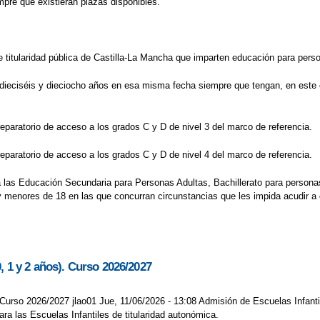
pre que existieran plazas disponibles.
e titularidad pública de Castilla-La Mancha que imparten educación para pers
dieciséis y dieciocho años en esa misma fecha siempre que tengan, en este ca
eparatorio de acceso a los grados C y D de nivel 3 del marco de referencia.
eparatorio de acceso a los grados C y D de nivel 4 del marco de referencia.
a las Educación Secundaria para Personas Adultas, Bachillerato para persona
 menores de 18 en las que concurran circunstancias que les impida acudir a 
, 1 y 2 años). Curso 2026/2027
 Curso 2026/2027 jlao01 Jue, 11/06/2026 - 13:08 Admisión de Escuelas Infanti
ra las Escuelas Infantiles de titularidad autonómica.