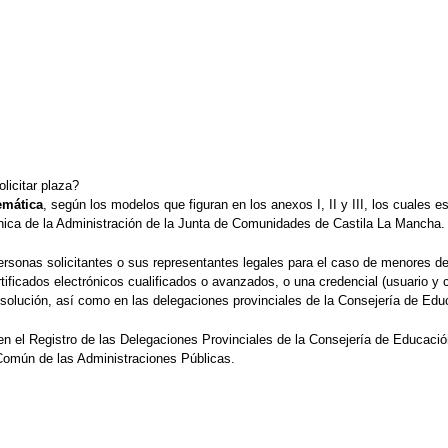
licitar plaza?
emática
, según los modelos que figuran en los anexos I, II y III, los cuales e
ca de la Administración de la Junta de Comunidades de Castila La Mancha.
ersonas solicitantes o sus representantes legales para el caso de menores d
ificados electrónicos cualificados o avanzados, o una credencial (usuario y co
esolución, así como en las delegaciones provinciales de la Consejería de Edu
 el Registro de las Delegaciones Provinciales de la Consejería de Educación,
 Común de las Administraciones Públicas.