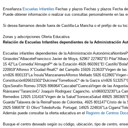
Enseñanza
Escuelas Infantiles
Fechas y plazos Fechas y plazos Fecha de 
Puede obtener información o realizar sus consultas personalmente en las es
Si desea llamarnos desde fuera de Castilla-La Mancha o el prefijo de su lo
Zonas y adscripciones Oferta Educativa
Relación de Escuelas Infantiles dependientes de la Administración A
Escuelas infantiles dependientes de la Administración AutonómicaNombre
Girasoles"AlbaceteFrancisco Javier de Moya, 62967 227902"El Pilar"Alba
15 42"La Comedia"AlmagroPº de la Estación 4926 860391"El Castillo"Bola
220919"Alfonso X"Ciudad RealCº del Campillo 15926 213633"Virgen de l
s/n926 800133"La Ínsula"ManzanaresAlfonso Mellado 5926 612865"Virgen d
Constitución926631502"Dulcinea"TomellosoCº de la Garza s/n926 513257"C
OjosSerafín Romeu 37926 896964"Cascabel"CuencaVirgen de las Angustias
Riánsares"TarancónC/ Joaquín Rodriguez Cagancho, s/n969323230"La Cam
Remedios 12925 131416"Virgen de la Salud"SonsecaSalud 49925 380365"El A
Guarda"Talavera de la ReinaPaseo de Colombia, 4925 801147"Cristo de la S
2925 596878" El Olivo"ToledoAvda. Portugal, 14925 224816"La Cigarra"Tol
Además puede consultar la oferta educativa en el
Registro de Centros Doc
Busque el centro deseado según su código, ubicación, tipo de centro, ense